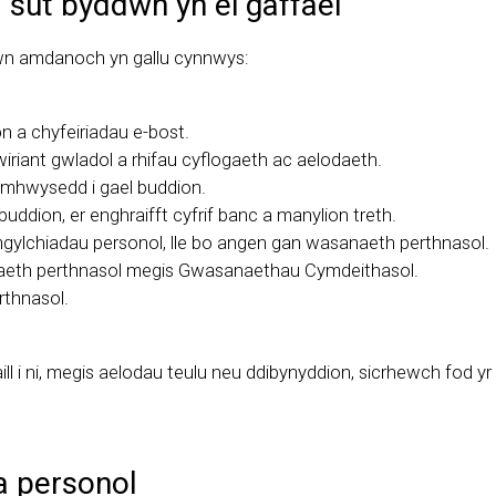
 sut byddwn yn ei gaffael
wn amdanoch yn gallu cynnwys:
ôn a chyfeiriadau e-bost.
riant gwladol a rhifau cyflogaeth ac aelodaeth.
cymhwysedd i gael buddion.
buddion, er enghraifft cyfrif banc a manylion treth.
gylchiadau personol, lle bo angen gan wasanaeth perthnasol.
aeth perthnasol megis Gwasanaethau Cymdeithasol.
rthnasol.
ll i ni, megis aelodau teulu neu ddibynyddion, sicrhewch fod 
a personol