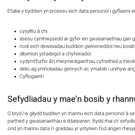
Efallai y byddwn yn prosesu eich data personol i gyflawni e
cysylltu â chi.
asesu cymhwysedd ar gyfer ein gwasanaethau gan gyn
nodi eich dewisiadau buddion gwirioneddol neu bosib
dibenion ystadegol a chyfeiriadol.
cydymffurfio â’n rhwymedigaethau cyfreithiol a rheoli
delio ag ymholiadau gennych ac ymateb i unrhyw an
Cyflogaeth
Sefydliadau y mae’n bosib y rhann
O bryd i’w gilydd byddwn yn rhannu eich data personol â se
parthed y gwasanaethau a ddarparwn. Bydd rhai o’r sefydl
ond yn rhannu data i’r graddau yr ystyriwn fod angen rhes