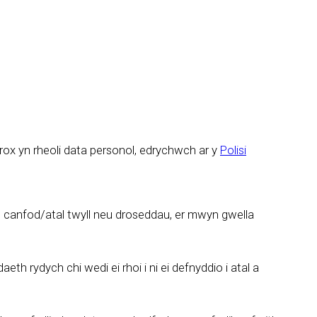
rox yn rheoli data personol, edrychwch ar y
Polisi
n canfod/atal twyll neu droseddau, er mwyn gwella
h rydych chi wedi ei rhoi i ni ei defnyddio i atal a