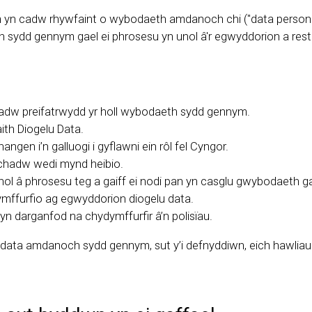
 yn cadw rhywfaint o wybodaeth amdanoch chi ("data personol
sydd gennym gael ei phrosesu yn unol â'r egwyddorion a rest
chadw preifatrwydd yr holl wybodaeth sydd gennym.
aith Diogelu Data.
gen i’n galluogi i gyflawni ein rôl fel Cyngor.
 chadw wedi mynd heibio.
ol â phrosesu teg a gaiff ei nodi pan yn casglu gwybodaeth ga
ymffurfio ag egwyddorion diogelu data.
 darganfod na chydymffurfir â’n polisïau.
 y data amdanoch sydd gennym, sut y’i defnyddiwn, eich hawli