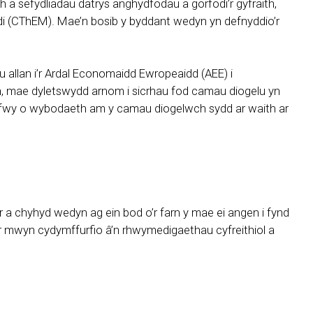
 a sefydliadau datrys anghydfodau a gorfodi’r gyfraith,
di (CThEM). Mae’n bosib y byddant wedyn yn defnyddio’r
tu allan i’r Ardal Economaidd Ewropeaidd (AEE) i
yn, mae dyletswydd arnom i sicrhau fod camau diogelu yn
ech fwy o wybodaeth am y camau diogelwch sydd ar waith ar
 a chyhyd wedyn ag ein bod o’r farn y mae ei angen i fynd
er mwyn cydymffurfio â’n rhwymedigaethau cyfreithiol a