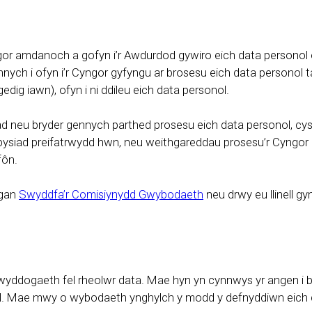
yngor amdanoch a gofyn i’r Awdurdod gywiro eich data person
ych i ofyn i’r Cyngor gyfyngu ar brosesu eich data personol t
g iawn), ofyn i ni ddileu eich data personol.
d neu bryder gennych parthed prosesu eich data personol, cysy
hysbysiad preifatrwydd hwn, neu weithgareddau prosesu’r Cyng
fôn.
 gan
Swyddfa’r Comisiynydd Gwybodaeth
neu drwy eu llinell g
ddogaeth fel rheolwr data. Mae hyn yn cynnwys yr angen i bros
dol. Mae mwy o wybodaeth ynghylch y modd y defnyddiwn eich d