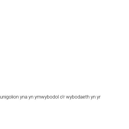
yr unigolion yna yn ymwybodol o’r wybodaeth yn yr