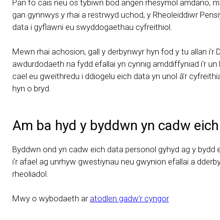
Pan fo cais neu os tybiwn bod angen rhesymol amdano, mae’n
gan gynnwys y rhai a restrwyd uchod, y Rheoleiddiwr Pens
data i gyflawni eu swyddogaethau cyfreithiol.
Mewn rhai achosion, gall y derbynwyr hyn fod y tu allan i’r 
awdurdodaeth na fydd efallai yn cynnig amddiffyniad i’r u
cael eu gweithredu i ddiogelu eich data yn unol â’r cyfre
hyn o bryd.
Am ba hyd y byddwn yn cadw eich
Byddwn ond yn cadw eich data personol gyhyd ag y bydd ei 
i’r afael ag unrhyw gwestiynau neu gwynion efallai a dder
rheoliadol.
Mwy o wybodaeth ar
atodlen gadw’r cyngor