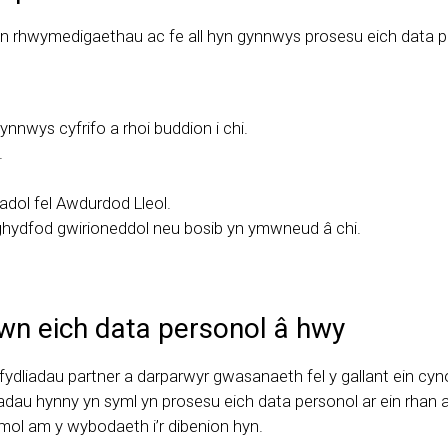
in rhwymedigaethau ac fe all hyn gynnwys prosesu eich data per
nwys cyfrifo a rhoi buddion i chi.
.
adol fel Awdurdod Lleol.
ghydfod gwirioneddol neu bosib yn ymwneud â chi.
wn eich data personol â hwy
fydliadau partner a darparwyr gwasanaeth fel y gallant ein cy
iadau hynny yn syml yn prosesu eich data personol ar ein rh
ymol am y wybodaeth i’r dibenion hyn.