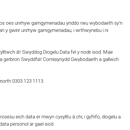
ol os oes unrhyw gamgymeriadau ynddo neu wybodaeth sy’n
an y gwirir unrhyw gamgymeriadau, i wrthwynebu i ni
lltwch â’r Swyddog Diogelu Data fel y nodir isod. Mae
or a gerbron Swyddfa’r Comisiynydd Gwybodaeth a gallwch
ymorth 0303 123 1113.
esu eich data er mwyn cysylltu â chi, i gyfrifo, diogelu a
ata personol ar gael isod.