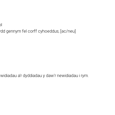
ol
dd gennym fel corff cyhoeddus; [ac/neu]
idiadau a’r dyddiadau y daw'r newidiadau i rym.