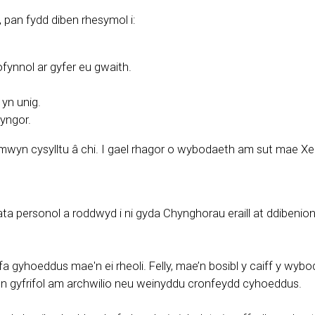
pan fydd diben rhesymol i:
fynnol ar gyfer eu gwaith.
 yn unig.
Cyngor.
 mwyn cysylltu â chi. I gael rhagor o wybodaeth am sut mae Xe
ta personol a roddwyd i ni gyda Chynghorau eraill at ddibenio
hoeddus mae'n ei rheoli. Felly, mae’n bosibl y caiff y wybodaet
n gyfrifol am archwilio neu weinyddu cronfeydd cyhoeddus.