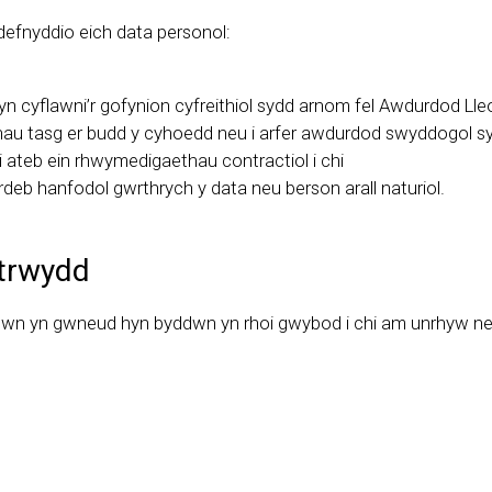
n defnyddio eich data personol:
cyflawni’r gofynion cyfreithiol sydd arnom fel Awdurdod Lle
au tasg er budd y cyhoedd neu i arfer awdurdod swyddogol sy
 ateb ein rhwymedigaethau contractiol i chi
eb hanfodol gwrthrych y data neu berson arall naturiol.
atrwydd
dwn yn gwneud hyn byddwn yn rhoi gwybod i chi am unrhyw new