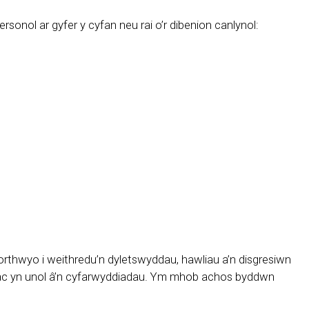
sonol ar gyfer y cyfan neu rai o’r dibenion canlynol:
northwyo i weithredu’n dyletswyddau, hawliau a’n disgresiwn
an ac yn unol â’n cyfarwyddiadau. Ym mhob achos byddwn