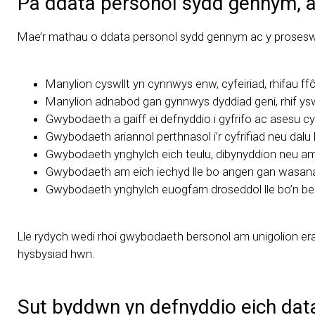
Pa ddata personol sydd gennym, a
Mae’r mathau o ddata personol sydd gennym ac y proses
Manylion cyswllt yn cynnwys enw, cyfeiriad, rhifau ff
Manylion adnabod gan gynnwys dyddiad geni, rhif yswi
Gwybodaeth a gaiff ei defnyddio i gyfrifo ac asesu 
Gwybodaeth ariannol perthnasol i’r cyfrifiad neu dalu 
Gwybodaeth ynghylch eich teulu, dibynyddion neu am
Gwybodaeth am eich iechyd lle bo angen gan wasan
Gwybodaeth ynghylch euogfarn droseddol lle bo’n be
Lle rydych wedi rhoi gwybodaeth bersonol am unigolion erai
hysbysiad hwn.
Sut byddwn yn defnyddio eich dat