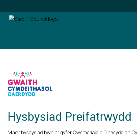
Hysbysiad Preifatrwydd
Mae’r hysbysiad hwn ar gyfer Cwsmeriaid a Dinasyddion C