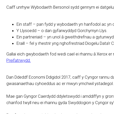
Caiff unrhyw Wybodaeth Bersonol sydd gennym ei datgelu, 
Ein staff – pan fydd y wybodaeth yn hanfodol ac yn o
Y Llysoedd – o dan gyfarwyddyd Gorchymyn Llys.
Ein partneriaid – yn unol â gweithdrefnau a gytunwyd
Eraill – fel y rhestrir yng nghofrestriad Diogelu Data’r 
Gallai eich gwybodaeth fod wedi cael ei rhannu â Xerox er
Preifatrwydd.
Dan Ddeddf Economi Ddigidol 2017, caiff y Cyngor rannu da
gwasanaethau cyhoeddus ac er mwyn ymchwil ystadegol.
Mae gan Gyngor Caerdydd ddyletswydd i amddiffyn y gronfa gy
chanfod twyll neu ei rhannu gyda Swyddogion y Cyngor sy'