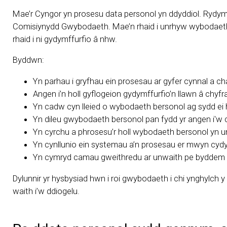
Mae’r Cyngor yn prosesu data personol yn ddyddiol. Rydym
Comisiynydd Gwybodaeth. Mae’n rhaid i unrhyw wybodaeth 
rhaid i ni gydymffurfio â nhw.
Byddwn:
Yn parhau i gryfhau ein prosesau ar gyfer cynnal a 
Angen i’n holl gyflogeion gydymffurfio’n llawn â chyfr
Yn cadw cyn lleied o wybodaeth bersonol ag sydd ei han
Yn dileu gwybodaeth bersonol pan fydd yr angen i'w
Yn cyrchu a phrosesu’r holl wybodaeth bersonol yn un
Yn cynllunio ein systemau a’n prosesau er mwyn cyd
Yn cymryd camau gweithredu ar unwaith pe byddem yn
Dylunnir yr hysbysiad hwn i roi gwybodaeth i chi ynghylch
waith i’w ddiogelu.