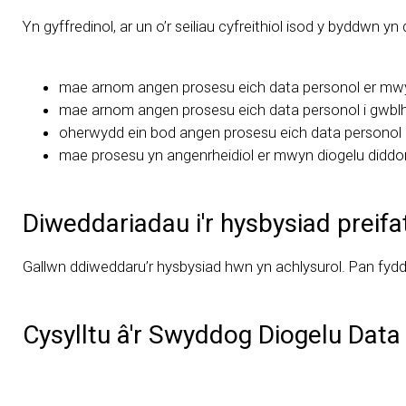
Yn gyffredinol, ar un o’r seiliau cyfreithiol isod y byddwn y
mae arnom angen prosesu eich data personol er mwyn 
mae arnom angen prosesu eich data personol i gwblh
oherwydd ein bod angen prosesu eich data personol i
mae prosesu yn angenrheidiol er mwyn diogelu diddord
Diweddariadau i'r hysbysiad preif
Gallwn ddiweddaru’r hysbysiad hwn yn achlysurol. Pan fyd
Cysylltu â'r Swyddog Diogelu Data