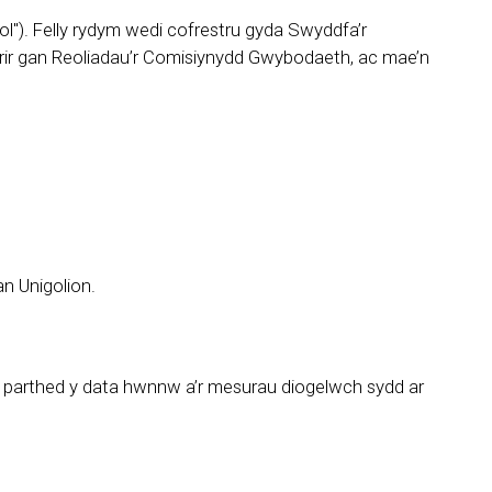
"). Felly rydym wedi cofrestru gyda Swyddfa’r
rir gan Reoliadau’r Comisiynydd Gwybodaeth, ac mae’n
n Unigolion.
au parthed y data hwnnw a’r mesurau diogelwch sydd ar