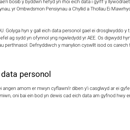
 bosib y byddwn hefyd yn rhoi eich data i gyrff y llywodraeth
iynau, yr Ombwdsmon Pensiynau a Chyllid a Thollau Ei Mawrhy
DU. Golyga hyn y gall eich data personol gael ei drosglwyddo y 
n lefel ag sydd yn ofynnol yng ngwledydd yr AEE. Os digwydd h
ithiau perthnasol. Defnyddiwch y manylion cyswllt isod os car
 data personol
angen arnom er mwyn cyflawni’r diben y’i casglwyd ar ei gyfer
byniwn, oni bai ein bod yn dewis cad eich data am gyfnod hwy 