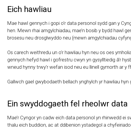
Eich hawliau
Mae hawl gennych i gopi o’r data personol sydd gan y C
hen. Mewn rhai amgylchiadau, mae’n bosib y bydd hawl genn
brosesu neu drosglwyddo neu (mewn amgylchiadau cyfyngedi
Os carech weithredu un o’r hawliau hyn neu os oes ymholia
gennych hefyd hawl i gofrestru cwyn yn gysylltiedig â’r 
wneud hynny trwy’r wefan isod neu eu llinell gymorth ar y f
Gallwch gael gwybodaeth bellach ynghylch yr hawliau hyn
Ein swyddogaeth fel rheolwr data
Mae’r Cyngor yn cadw eich data personol yn rhinwedd ei swy
thalu eich buddion, ac at ddibenion ystadegol a chyfeiria